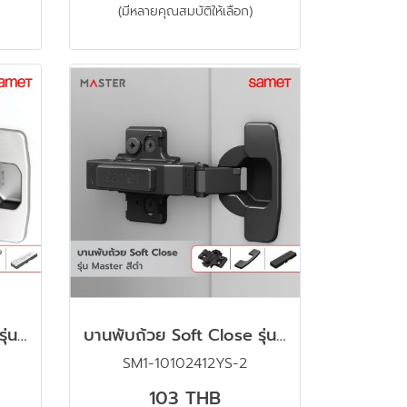
(มีหลายคุณสมบัติให้เลือก)
บานพับถ้วย Soft Close รุ่น Master สีนิเกิ้ล พร้อมขารองหนุนและฝาปิดครบชุด
บานพับถ้วย Soft Close รุ่น Master สีดำ พร้อมขารองหนุนและฝาปิดครบชุด
SM1-10102412YS-2
103 THB