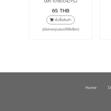
SM1-10180042YS2
65 THB
สั่งซื้อสินค้า
(มีหลายคุณสมบัติให้เลือก)
Home
D