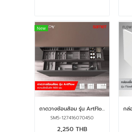
New
ถาดวางช้อนส้อม รุ่น ArtFlow ความลึกลิ้นชัก 500 มม. สีเทาเข้ม+แผ่นรองกันลื่น
SM5-127416070450
2,250 THB