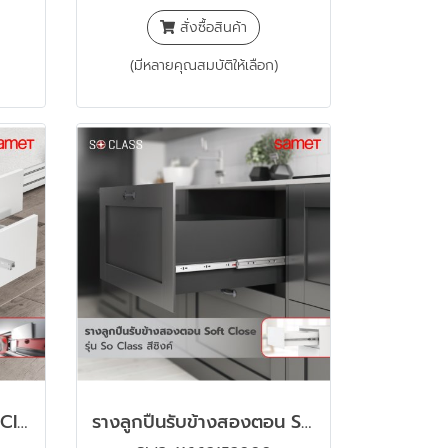
สั่งซื้อสินค้า
(มีหลายคุณสมบัติให้เลือก)
รางซ่อนใต้สองตอน Soft Close รุ่น Smart Slide Full พร้อมอุปกรณ์ล็อคราง
รางลูกปืนรับข้างสองตอน Soft Close รุ่น So Class สีซิงค์