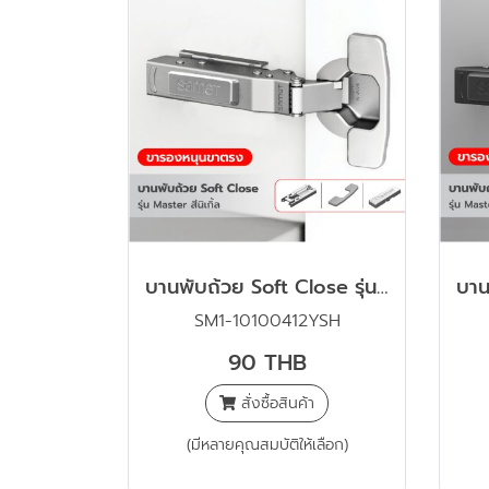
บานพับถ้วย Soft Close รุ่น Master สีนิเกิ้ล พร้อมขารองหนุนขาตรง และฝาปิดครบชุด
SM1-10100412YSH
90 THB
สั่งซื้อสินค้า
(มีหลายคุณสมบัติให้เลือก)