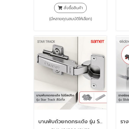
สั่งซื้อสินค้า
(มีหลายคุณสมบัติให้เลือก)
บานพับถ้วยกดกระเด้ง รุ่น Star Track พร้อมขารองหนุนและฝาปิดแขน