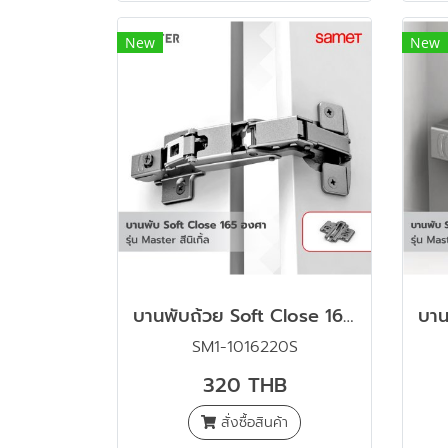
New
New
บานพับถ้วย Soft Close 165 องศา รุ่น Master สีนิเกิ้ล พร้อมขารองหนุน (แบบริมขอบ)
SM1-1016220S
320 THB
สั่งซื้อสินค้า