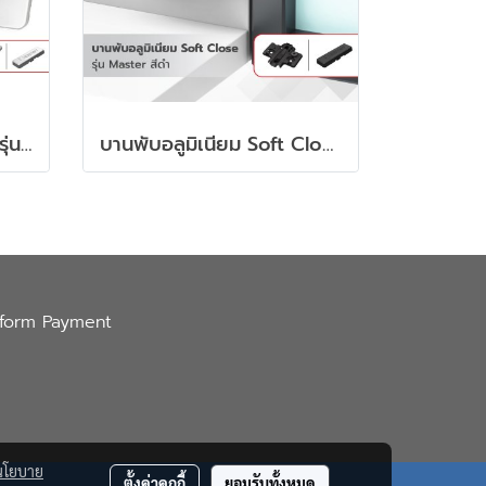
บานพับถ้วย Soft Close รุ่น Master สีนิเกิ้ล พร้อมขารองหนุนขาตรง และฝาปิดครบชุด
บานพับอลูมิเนียม Soft Close รุ่น Master สีดำ พร้อมขารองหนุนและฝาปิดแขน
nform Payment
นโยบาย
ตั้งค่าคุกกี้
ยอมรับทั้งหมด