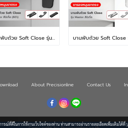
บานพับถ้วย Soft Close รุ่น Master สีดำ พร้อมขารองหนุนขาตรง และฝาปิดครบชุด
ownload
About Precisionline
Contact Us
I
บการณ์ที่ดีในการใช้งานเว็บไซต์ของท่าน ท่านสามารถอ่านรายละเอียดเพิ่มเติมได้ที่
Copy right by Precisionline.co.th